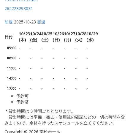
26
27
28
29
30
31
前週
2025-10-23
翌週
10/23
10/24
10/25
10/26
10/27
10/28
10/29
日付
(木)
(金)
(土)
(日)
(月)
(火)
(水)
-
-
-
-
-
-
-
05:00
-
-
-
-
-
-
-
08:00
-
-
-
-
-
-
-
11:00
-
-
-
-
-
-
-
14:00
-
-
-
-
-
-
-
17:00
予約可
予約済
＊貸出時間は３時間ごととなります。
貸出時間には準備・撤去・使用後の確認などの一切の時間を含
みますので、余裕を持ったスケジュールを立ててください。
Copyright © 2026 南松ホール