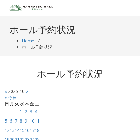
Skip
to
content
ホール予約状況
Home
/
ホール予約状況
ホール予約状況
«
2025-10
»
» 今日
日
月
火
水
木
金
土
1
2
3
4
5
6
7
8
9
10
11
12
13
14
15
16
17
18
19
20
21
22
23
24
25