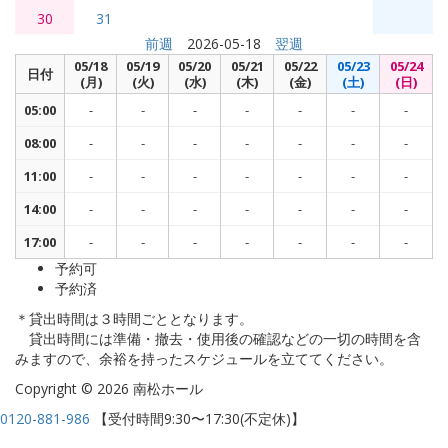
30
31
前週
2026-05-18
翌週
05/18
05/19
05/20
05/21
05/22
05/23
05/24
日付
(月)
(火)
(水)
(木)
(金)
(土)
(日)
05:00
-
-
-
-
-
-
-
08:00
-
-
-
-
-
-
-
11:00
-
-
-
-
-
-
-
14:00
-
-
-
-
-
-
-
17:00
-
-
-
-
-
-
-
予約可
予約済
＊貸出時間は３時間ごととなります。
貸出時間には準備・撤去・使用後の確認などの一切の時間を含
みますので、余裕を持ったスケジュールを立ててください。
Copyright © 2026 南松ホール
0120-881-986
【受付時間9:30〜17:30(不定休)】