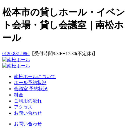
Skip
松本市の貸しホール・イベン
to
content
ト会場・貸し会議室｜南松ホ
ール
0120-881-986
【受付時間9:30〜17:30(不定休)】
南松ホールについて
ホール予約状況
会議室 予約状況
料金
ご利用の流れ
アクセス
お問い合わせ
お問い合わせ