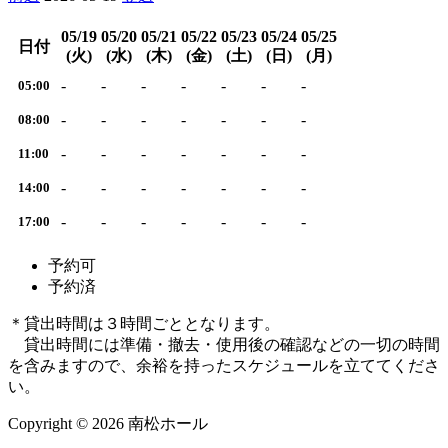
05/19
05/20
05/21
05/22
05/23
05/24
05/25
日付
(火)
(水)
(木)
(金)
(土)
(日)
(月)
-
-
-
-
-
-
-
05:00
-
-
-
-
-
-
-
08:00
-
-
-
-
-
-
-
11:00
-
-
-
-
-
-
-
14:00
-
-
-
-
-
-
-
17:00
予約可
予約済
＊貸出時間は３時間ごととなります。
貸出時間には準備・撤去・使用後の確認などの一切の時間
を含みますので、余裕を持ったスケジュールを立ててくださ
い。
Copyright © 2026 南松ホール