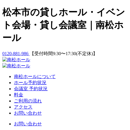
Skip
松本市の貸しホール・イベン
to
content
ト会場・貸し会議室｜南松ホ
ール
0120-881-986
【受付時間9:30〜17:30(不定休)】
南松ホールについて
ホール予約状況
会議室 予約状況
料金
ご利用の流れ
アクセス
お問い合わせ
お問い合わせ