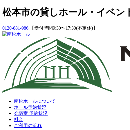
Skip
松本市の貸しホール・イベン
to
content
0120-881-986
【受付時間9:30〜17:30(不定休)】
南松ホールについて
ホール予約状況
会議室 予約状況
料金
ご利用の流れ