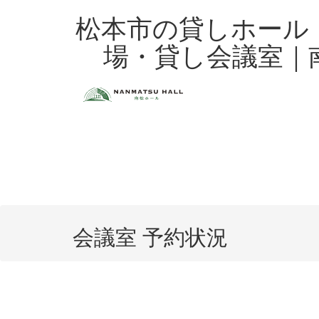
Skip
松本市の貸しホール
to
content
場・貸し会議室｜
会議室 予約状況