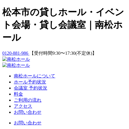
Skip
松本市の貸しホール・イベン
to
content
ト会場・貸し会議室｜南松ホ
ール
0120-881-986
【受付時間9:30〜17:30(不定休)】
南松ホールについて
ホール予約状況
会議室 予約状況
料金
ご利用の流れ
アクセス
お問い合わせ
お問い合わせ