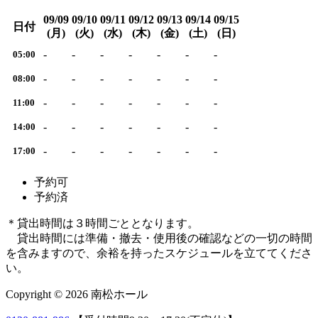
09/09
09/10
09/11
09/12
09/13
09/14
09/15
日付
(月)
(火)
(水)
(木)
(金)
(土)
(日)
-
-
-
-
-
-
-
05:00
-
-
-
-
-
-
-
08:00
-
-
-
-
-
-
-
11:00
-
-
-
-
-
-
-
14:00
-
-
-
-
-
-
-
17:00
予約可
予約済
＊貸出時間は３時間ごととなります。
貸出時間には準備・撤去・使用後の確認などの一切の時間
を含みますので、余裕を持ったスケジュールを立ててくださ
い。
Copyright © 2026 南松ホール