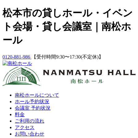
Skip
松本市の貸しホール・イベン
to
content
ト会場・貸し会議室｜南松ホ
ール
0120-881-986
【受付時間9:30〜17:30(不定休)】
南松ホールについて
ホール予約状況
会議室 予約状況
料金
ご利用の流れ
アクセス
お問い合わせ